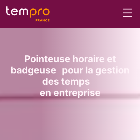
Pointeuse horaire et
badgeuse pour la gestion
des temps
en entreprise