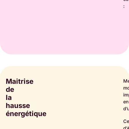
:
Maitrise
Me
mo
de
im
la
en
hausse
d’
énergétique
Ce
d’