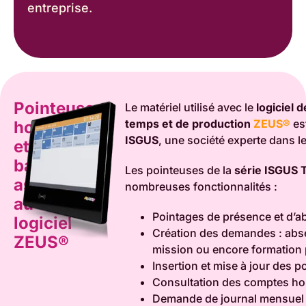
entreprise.
Pointeuse
Le matériel utilisé avec le
logiciel 
temps et de production
ZEUS®
es
horaire
ISGUS
, une société experte dans l
et
badgeuse
Les pointeuses de la
série ISGUS 
associées
nombreuses fonctionnalités :
au
Pointages de présence et d’a
logiciel
Création des demandes : abs
ZEUS®
mission ou encore formation 
Insertion et mise à jour des p
Consultation des comptes hor
Demande de journal mensuel 