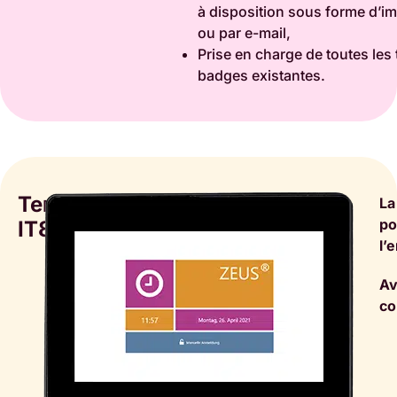
à disposition sous forme d’im
ou par e-mail,
Prise en charge de toutes les
badges existantes.
Terminal
La
po
IT8210
l’
Av
co