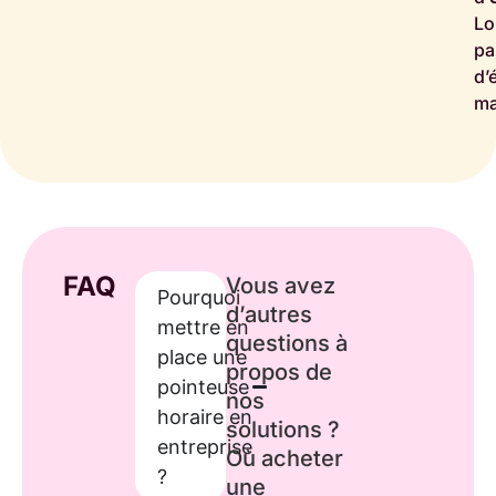
Lo
pa
d’
ma
FAQ
Vous avez
Pourquoi
d’autres
mettre en
questions à
place une
propos de
pointeuse
nos
horaire en
solutions ?
entreprise
Où acheter
?
une